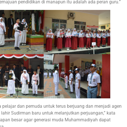
emajuan pendidikan di manapun itu adalah ada peran guru.”
a pelajar dan pemuda untuk terus berjuang dan menjadi agen
i lahir Sudirman baru untuk melanjutkan perjuangan,” kata
arapan besar agar generasi muda Muhammadiyah dapat
sa.