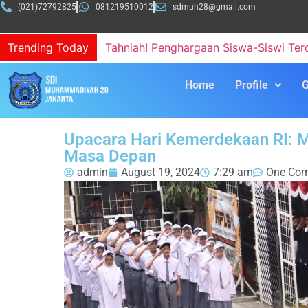
(021)72792825
081219510012
sdmuh28@gmail.com
Trending Today
MUDELA Classmeet “Ajak Bakat dan S
Home
Profile
G
Upacara Hari Kemerdekaan RI:
Masa Depan
admin
August 19, 2024
7:29 am
One Co