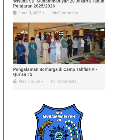
Wisuda SDI Muhammadiyah 28 Jakarta Tahun
Pelajaran 2025/2026
June 11, 2026
No Comments
•
Pengalaman Berharga di Camp Tahfidz Al-
Qur’an #5
May 8, 2026
No Comments
•