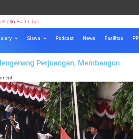
emangat Tanpa Batas”
alery
Siswa
Podcast
News
Fasilitas
PP
 Mengenang Perjuangan, Membangun
mment