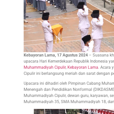
Kebayoran Lama, 17 Agustus 2024
– Suasana kh
upacara Hari Kemerdekaan Republik Indonesia ya
Muhammadiyah Cipulir
,
Kebayoran Lama
. Acara 
Cipulir ini berlangsung meriah dan sarat dengan 
Upacara ini dihadiri oleh Pimpinan Cabang Muh
Menengah dan Pendidikan Nonformal (DIKDASME
Muhammadiyah Cipulir, dewan guru, karyawan, s
Muhammadiyah 35, SMA Muhammadiyah 18, da