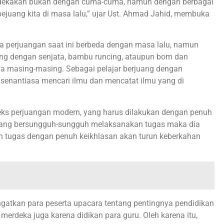
merdekakan bukan dengan cuma-cuma, namun dengan berbagai
juang kita di masa lalu,” ujar Ust. Ahmad Jahid, membuka
a perjuangan saat ini berbeda dengan masa lalu, namun
uang dengan senjata, bambu runcing, ataupun bom dan
nya masing-masing. Sebagai pelajar berjuang dengan
senantiasa mencari ilmu dan mencatat ilmu yang di
eks perjuangan modern, yang harus dilakukan dengan penuh
rjuang bersungguh-sungguh melaksanakan tugas maka dia
n tugas dengan penuh keikhlasan akan turun keberkahan
atkan para peserta upacara tentang pentingnya pendidikan
merdeka juga karena didikan para guru. Oleh karena itu,