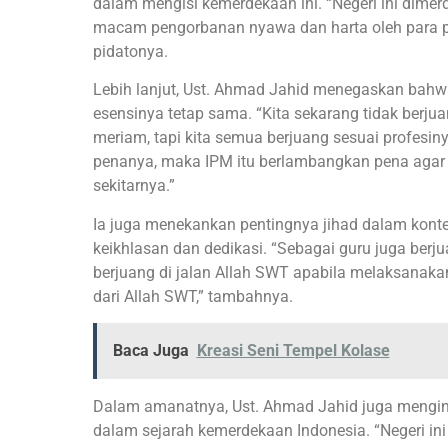
dalam mengisi kemerdekaan ini. “Negeri ini di
macam pengorbanan nyawa dan harta oleh para pe
pidatonya.
Lebih lanjut, Ust. Ahmad Jahid menegaskan bahw
esensinya tetap sama. “Kita sekarang tidak berj
meriam, tapi kita semua berjuang sesuai profesi
penanya, maka IPM itu berlambangkan pena agar 
sekitarnya.”
Ia juga menekankan pentingnya jihad dalam kont
keikhlasan dan dedikasi. “Sebagai guru juga be
berjuang di jalan Allah SWT apabila melaksanaka
dari Allah SWT,” tambahnya.
Baca Juga
Kreasi Seni Tempel Kolase
Dalam amanatnya, Ust. Ahmad Jahid juga menging
dalam sejarah kemerdekaan Indonesia. “Negeri ini 