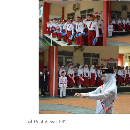
Post Views:
532