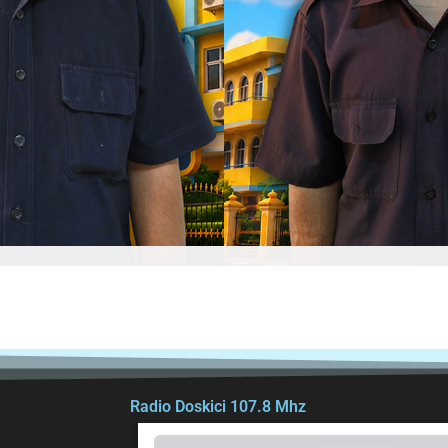
Komarudin
Pramubakti
Radio Doskici 107.8 Mhz