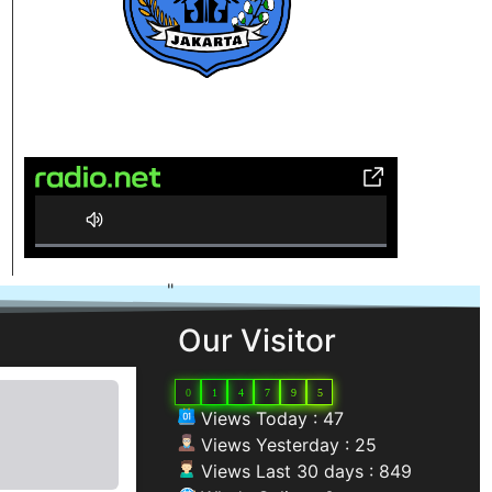
0% Complete
"
Our Visitor
0
1
4
7
9
5
Views Today : 47
Views Yesterday : 25
Views Last 30 days : 849