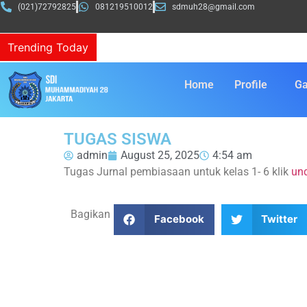
(021)72792825
081219510012
sdmuh28@gmail.com
Trending Today
Home
Profile
Ga
TUGAS SISWA
admin
August 25, 2025
4:54 am
Tugas Jurnal pembiasaan untuk kelas 1- 6 klik
un
Bagikan
Facebook
Twitter