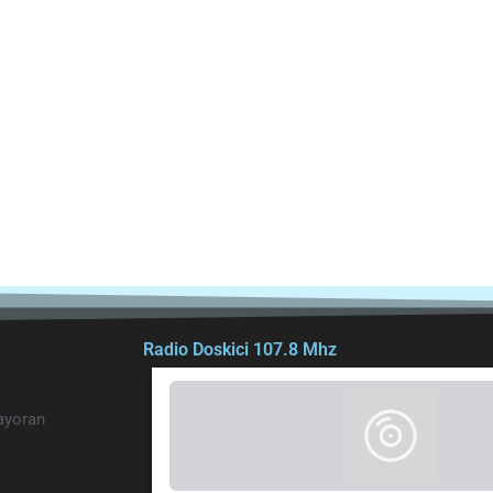
Radio Doskici 107.8 Mhz
bayoran