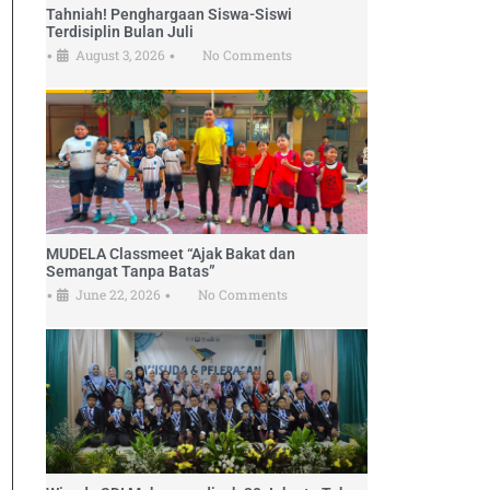
Tahniah! Penghargaan Siswa-Siswi
Terdisiplin Bulan Juli
August 3, 2026
No Comments
•
•
MUDELA Classmeet “Ajak Bakat dan
Semangat Tanpa Batas”
June 22, 2026
No Comments
•
•