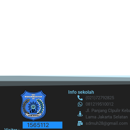
Info sekolah
(021)72792825
081219510012
Jl. Panjang CIpulir Ke
Lama Jakarta Selatan
sdmuh28@gmail.com
1565112