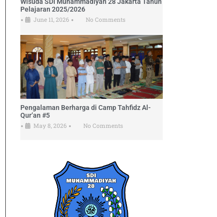
Wisuda SDI Muhammadiyah 28 Jakarta Tahun
Pelajaran 2025/2026
June 11, 2026
No Comments
•
•
Pengalaman Berharga di Camp Tahfidz Al-
Qur’an #5
May 8, 2026
No Comments
•
•