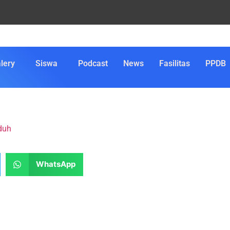
lery
Siswa
Podcast
News
Fasilitas
PPDB
duh
WhatsApp