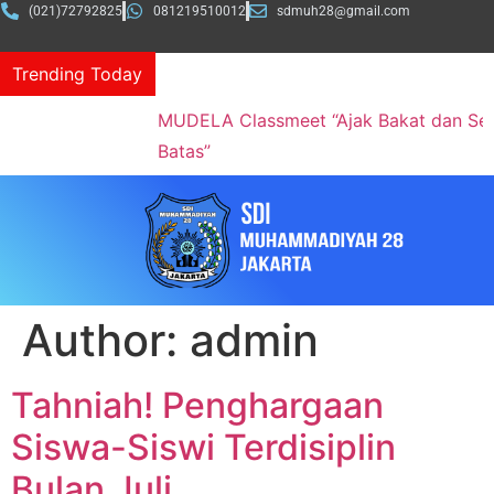
(021)72792825
081219510012
sdmuh28@gmail.com
Trending Today
MUDELA Classmeet “Ajak Bakat dan Semangat Tanpa
Batas”
Author:
admin
Tahniah! Penghargaan
Siswa-Siswi Terdisiplin
Bulan Juli