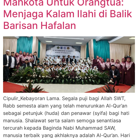
Mahkota Untuk Orangtua:
Menjaga Kalam Ilahi di Balik
Barisan Hafalan
Cipulir_Kebayoran Lama. Segala puji bagi Allah SWT,
Rabb semesta alam yang telah menurunkan Al-Qur’an
sebagai petunjuk (huda) dan penawar (syifa) bagi hati
manusia. Shalawat serta salam semoga senantiasa
tercurah kepada Baginda Nabi Muhammad SAW,
manusia terbaik yang akhlaknya adalah Al-Qur’an. Hari