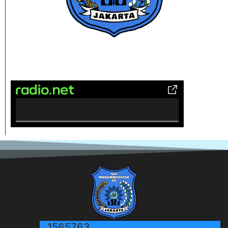
0% Complete
1565763