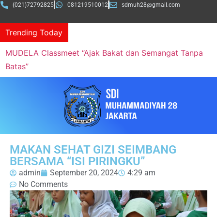
(021)72792825
081219510012
sdmuh28@gmail.com
Trending Today
Wisuda SDI Muhammadiyah 28 Jakarta Tahun
Pelajaran 2025/2026
MAKAN SEHAT GIZI SEIMBANG
BERSAMA “ISI PIRINGKU”
admin
September 20, 2024
4:29 am
No Comments