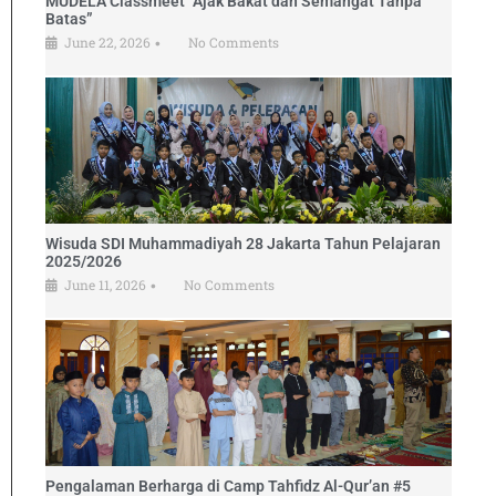
MUDELA Classmeet “Ajak Bakat dan Semangat Tanpa
Batas”
June 22, 2026
No Comments
•
Wisuda SDI Muhammadiyah 28 Jakarta Tahun Pelajaran
2025/2026
June 11, 2026
No Comments
•
Pengalaman Berharga di Camp Tahfidz Al-Qur’an #5