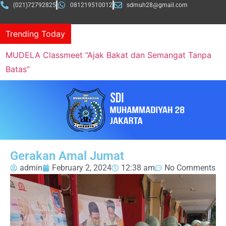
(021)72792825
081219510012
sdmuh28@gmail.com
Trending Today
MUDELA Classmeet “Ajak Bakat dan Semangat Tanpa
Batas”
Gerakan Amal Jumat
admin
February 2, 2024
12:38 am
No Comments