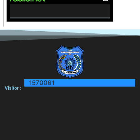
0% Complete
1570061
Visitor :