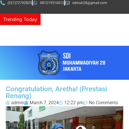
(021)72792825
081219510012
sdmuh28@gmail.com
Trending Today
Congratulation, Aretha! (Prestasi
Renang)
admin
March 7, 2024
12:22 pm
No Comments