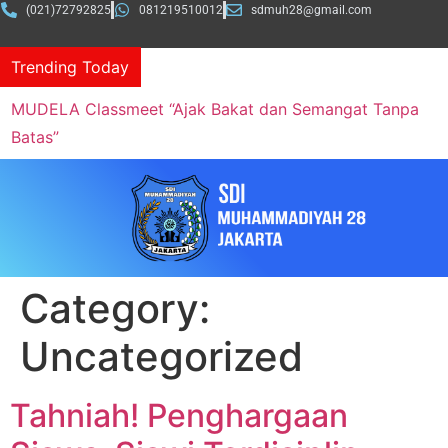
(021)72792825
081219510012
sdmuh28@gmail.com
Trending Today
MUDELA Classmeet “Ajak Bakat dan Semangat Tanpa
Batas”
Category:
Uncategorized
Tahniah! Penghargaan